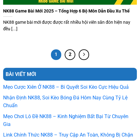
NK88 Game Bài Mới 2025 – Tổng Hợp 6 Bộ Môn Dẫn Đầu Xu Thế
NK88 game bài mới được được rất nhiều hội viên săn đón hiện nay
đều [...]
1
2
BÀI VIẾT MỚI
Mẹo Cược Xiên Ở NK88 – Bí Quyết Soi Kèo Cực Hiệu Quả
Nhận Định NK88, Soi Kèo Bóng Đá Hôm Nay Cùng Tỷ Lệ
Chuẩn
Mẹo Chơi Lô Đề NK88 – Kinh Nghiệm Bất Bại Từ Chuyên
Gia
Link Chính Thức NK88 – Truy Cập An Toàn, Không Bị Chặn