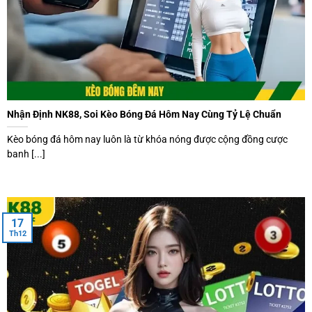
Nhận Định NK88, Soi Kèo Bóng Đá Hôm Nay Cùng Tỷ Lệ Chuẩn
Kèo bóng đá hôm nay luôn là từ khóa nóng được cộng đồng cược
banh [...]
17
Th12