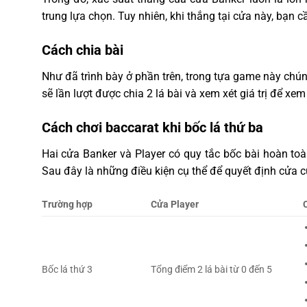
trung lựa chọn. Tuy nhiên, khi thắng tại cửa này, bạn cầ
Cách chia bài
Như đã trình bày ở phần trên, trong tựa game này chúng
sẽ lần lượt được chia 2 lá bài và xem xét giá trị để 
Cách chơi baccarat khi bốc lá thứ ba
Hai cửa Banker và Player có quy tắc bốc bài hoàn toà
Sau đây là những điều kiện cụ thể để quyết định cửa 
Trường hợp
Cửa Player
Bốc lá thứ 3
Tổng điểm 2 lá bài từ 0 đến 5