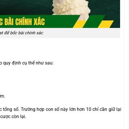
t để bốc bài chính xác
eo quy định cụ thể như sau:
ểm.
ợc tổng số. Trường hợp con số này lớn hơn 10 chỉ cần giữ lại
cược còn lại.