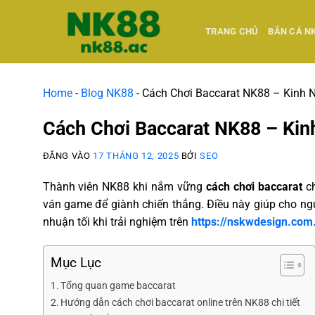
TRANG CHỦ
BẮN CÁ N
Home
-
Blog NK88
-
Cách Chơi Baccarat NK88 – Kinh 
Cách Chơi Baccarat NK88 – Ki
ĐĂNG VÀO
17 THÁNG 12, 2025
BỞI
SEO
Thành viên NK88 khi nắm vững
cách chơi baccarat
ch
ván game để giành chiến thắng. Điều này giúp cho ngườ
nhuận tối khi trải nghiệm trên
https://nskwdesign.com
Mục Lục
Tổng quan game baccarat
Hướng dẫn cách chơi baccarat online trên NK88 chi tiết