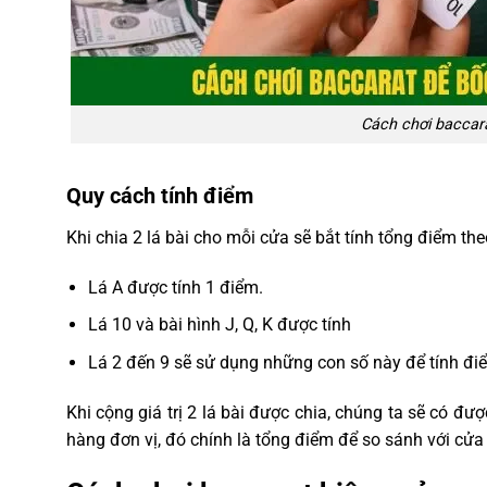
Cách chơi baccara
Quy cách tính điểm
Khi chia 2 lá bài cho mỗi cửa sẽ bắt tính tổng điểm th
Lá A được tính 1 điểm.
Lá 10 và bài hình J, Q, K được tính
Lá 2 đến 9 sẽ sử dụng những con số này để tính đi
Khi cộng giá trị 2 lá bài được chia, chúng ta sẽ có đư
hàng đơn vị, đó chính là tổng điểm để so sánh với cửa 