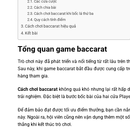
Các cửa cược
Cách chia bài
Cách chơi baccarat khi bốc lá thứ ba
Quy cách tính điểm
Cách chơi baccarat hiệu quả
Kết bài
Tổng quan game baccarat
Trò chơi này đã phát triển và nổi tiếng từ rất lâu trên 
Sau này, khi game baccarat bắt đầu được cung cấp trê
hàng tham gia.
Cách chơi baccarat
không quá khó nhưng lại rất hấp d
trải nghiệm. Đặc biệt là bước bốc bài của hai cửa Pla
Để đảm bảo đạt được tối ưu điểm thưởng, bạn cần nắ
này. Ngoài ra, hội viên cũng nên vận dụng thêm một s
thắng khi kết thúc trò chơi.