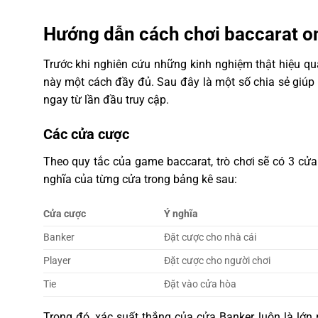
Hướng dẫn cách chơi baccarat onl
Trước khi nghiên cứu những kinh nghiệm thật hiệu qu
này một cách đầy đủ. Sau đây là một số chia sẻ giúp 
ngay từ lần đầu truy cập.
Các cửa cược
Theo quy tắc của game baccarat, trò chơi sẽ có 3 cửa
nghĩa của từng cửa trong bảng kê sau:
Cửa cược
Ý nghĩa
Banker
Đặt cược cho nhà cái
Player
Đặt cược cho người chơi
Tie
Đặt vào cửa hòa
Trong đó, xác suất thắng của cửa Banker luôn là lớn