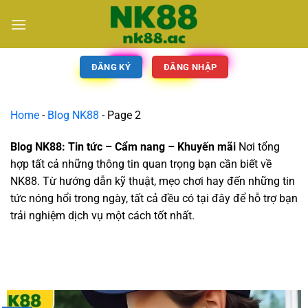
ĐĂNG KÝ
ĐĂNG NHẬP
Home
-
Blog NK88
-
Page 2
Blog NK88: Tin tức – Cẩm nang – Khuyến mãi
Nơi tổng
hợp tất cả những thông tin quan trọng bạn cần biết về
NK88. Từ hướng dẫn kỹ thuật, mẹo chơi hay đến những tin
tức nóng hổi trong ngày, tất cả đều có tại đây để hỗ trợ bạn
trải nghiệm dịch vụ một cách tốt nhất.